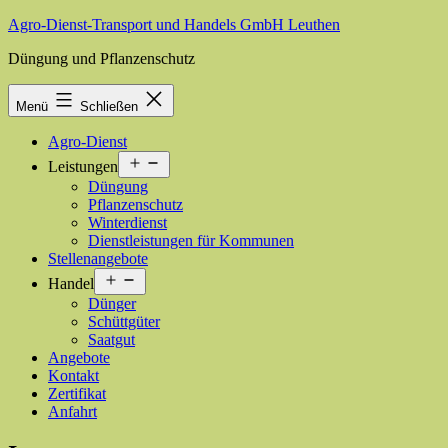
Zum
Agro-Dienst-Transport und Handels GmbH Leuthen
Inhalt
Düngung und Pflanzenschutz
springen
Menü
Schließen
Agro-Dienst
Menü
Leistungen
öffnen
Düngung
Pflanzenschutz
Winterdienst
Dienstleistungen für Kommunen
Stellenangebote
Menü
Handel
öffnen
Dünger
Schüttgüter
Saatgut
Angebote
Kontakt
Zertifikat
Anfahrt